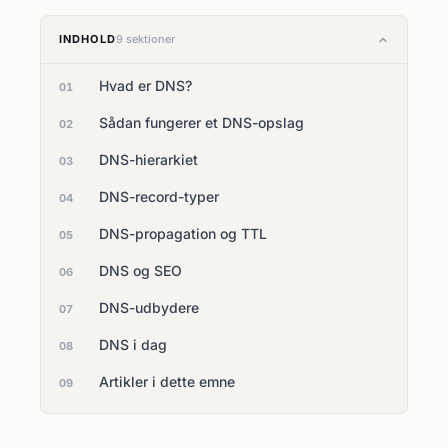
INDHOLD
9 sektioner
Hvad er DNS?
01
Sådan fungerer et DNS-opslag
02
DNS-hierarkiet
03
DNS-record-typer
04
DNS-propagation og TTL
05
DNS og SEO
06
DNS-udbydere
07
DNS i dag
08
Artikler i dette emne
09