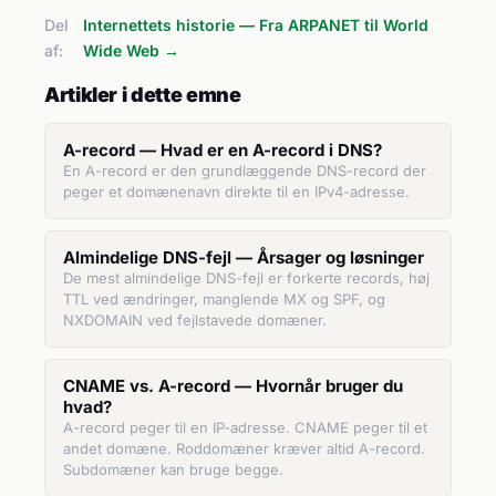
Del
Internettets historie — Fra ARPANET til World
af:
Wide Web →
Artikler i dette emne
A-record — Hvad er en A-record i DNS?
En A-record er den grundlæggende DNS-record der
peger et domænenavn direkte til en IPv4-adresse.
Almindelige DNS-fejl — Årsager og løsninger
De mest almindelige DNS-fejl er forkerte records, høj
TTL ved ændringer, manglende MX og SPF, og
NXDOMAIN ved fejlstavede domæner.
CNAME vs. A-record — Hvornår bruger du
hvad?
A-record peger til en IP-adresse. CNAME peger til et
andet domæne. Roddomæner kræver altid A-record.
Subdomæner kan bruge begge.