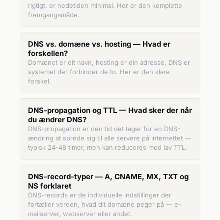
rigtigt, er nedetiden minimal. Her er den komplette
fremgangsmåde.
DNS vs. domæne vs. hosting — Hvad er
forskellen?
Domænet er dit navn, hosting er din adresse, DNS er
systemet der forbinder de to. Her er den klare
forskel.
DNS-propagation og TTL — Hvad sker der når
du ændrer DNS?
DNS-propagation er den tid det tager for en DNS-
ændring at sprede sig til alle servere på internettet —
typisk 24-48 timer, men kan reduceres med lav TTL.
DNS-record-typer — A, CNAME, MX, TXT og
NS forklaret
DNS-records er de individuelle indstillinger der
fortæller verden, hvad dit domæne peger på — e-
mailserver, webserver eller andet.