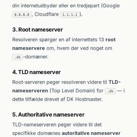
din internetudbyder eller en tredjepart (Google
, Cloudflare
).
8.8.8.8
1.1.1.1
3. Root nameserver
Resolveren spørger en af internettets 13
root
nameservere
om, hvem der ved noget om
-domæner.
.dk
4. TLD nameserver
Root-serveren peger resolveren videre til
TLD-
nameserveren
(Top Level Domain) for
— i
.dk
dette tilfælde drevet af DK Hostmaster.
5. Authoritative nameserver
TLD-nameserveren peger videre til det
specifikke domænes
autoritative nameserver