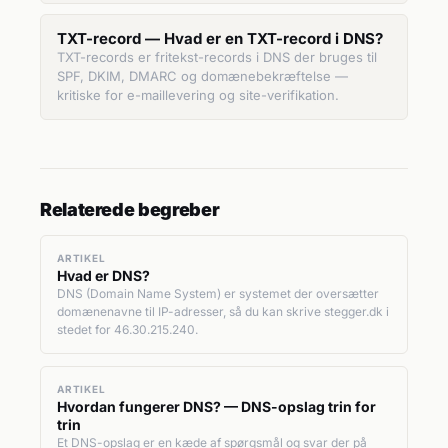
TXT-record — Hvad er en TXT-record i DNS?
TXT-records er fritekst-records i DNS der bruges til
SPF, DKIM, DMARC og domænebekræftelse —
kritiske for e-maillevering og site-verifikation.
Relaterede begreber
ARTIKEL
Hvad er DNS?
DNS (Domain Name System) er systemet der oversætter
domænenavne til IP-adresser, så du kan skrive stegger.dk i
stedet for 46.30.215.240.
ARTIKEL
Hvordan fungerer DNS? — DNS-opslag trin for
trin
Et DNS-opslag er en kæde af spørgsmål og svar der på