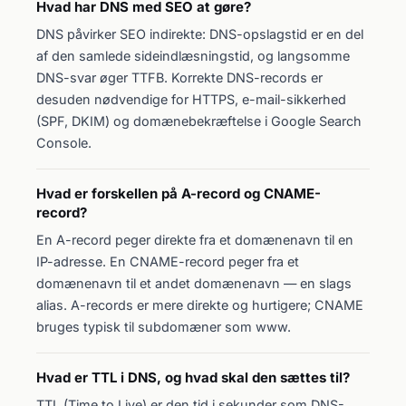
Hvad har DNS med SEO at gøre?
DNS påvirker SEO indirekte: DNS-opslagstid er en del
af den samlede sideindlæsningstid, og langsomme
DNS-svar øger TTFB. Korrekte DNS-records er
desuden nødvendige for HTTPS, e-mail-sikkerhed
(SPF, DKIM) og domænebekræftelse i Google Search
Console.
Hvad er forskellen på A-record og CNAME-
record?
En A-record peger direkte fra et domænenavn til en
IP-adresse. En CNAME-record peger fra et
domænenavn til et andet domænenavn — en slags
alias. A-records er mere direkte og hurtigere; CNAME
bruges typisk til subdomæner som www.
Hvad er TTL i DNS, og hvad skal den sættes til?
TTL (Time to Live) er den tid i sekunder som DNS-