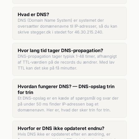
Hvad er DNS?
DNS (Domain Name System) er systemet der
oversætter domænenavne til IP-adresser, så du kan
skrive stegger.dk i stedet for 46.30.215.240.
Hvor lang tid tager DNS-propagation?
DNS-propagation tager typisk 1-48 timer, afhængigt
af TTL-værdien på de records du ændrer. Med lav
TTL kan det ske på få minutter.
Hvordan fungerer DNS? — DNS-opslag trin
for trin
Et DNS-opslag er en kæde af spørgsmål og svar der
på under 50 ms finder IP-adressen bag et
domænenavn. Her er, hvad der sker trin for trin.
Hvorfor er DNS ikke opdateret endnu?
Hvis DNS ikke er opdateret efter en ændring, er