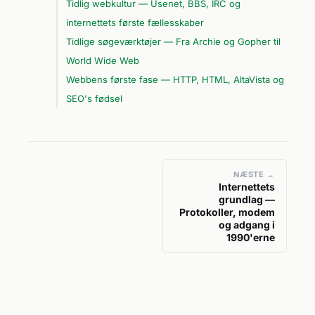
Tidlig webkultur — Usenet, BBS, IRC og
internettets første fællesskaber
Tidlige søgeværktøjer — Fra Archie og Gopher til
World Wide Web
Webbens første fase — HTTP, HTML, AltaVista og
SEO's fødsel
NÆSTE →
Internettets
grundlag —
Protokoller, modem
og adgang i
1990'erne