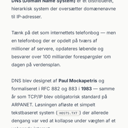
DNS (Domain Name System)
er et distribueret,
hierarkisk system der oversætter domænenavne
til IP-adresser.
Tænk på det som internettets telefonbog — men
en telefonbog der er opdelt på tværs af
millioner af servere, opdateres løbende og
besvarer over 100 milliarder forespørgsler om
dagen på verdensplan.
DNS blev designet af
Paul Mockapetris
og
formaliseret i RFC 882 og 883 i
1983
— samme
år som TCP/IP blev obligatorisk standard på
ARPANET. Løsningen afløste et simpelt
tekstbaseret system (
) der allerede
HOSTS.TXT
dengang var ved at kollapse under vægten af et