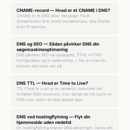
CNAME-record — Hvad er et CNAME i DNS?
CNAME er et DNS-alias: det peger fra ét
domænenavn til et andet domænenavn, ikke direkte
til en IP-adresse.
DNS og SEO — Sådan påvirker DNS din
søgemaskineoptimering
DNS påvirker SEO via opslagstid, TTFB, HTTPS-
konfiguration og e-maillevering — her er hvad du
konkret skal have styr på.
DNS TTL — Hvad er Time to Live?
TTL (Time to Live) er en talværdi i sekunder der
fortæller DNS-resolvere, hvor længe de må cache et
DNS-svar, inden de skal spørge igen.
DNS ved hostingflytning — Flyt din
hjemmeside uden nedetid
En hostingflytning kræver DNS-ændringer. Gøres det