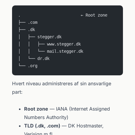
.                         ← Root zone
├── .com
├── .dk
│   ├── stegger.dk
│   │   ├── www.stegger.dk
│   │   └── mail.stegger.dk
│   └── dr.dk
└── .org
Hvert niveau administreres af sin ansvarlige
part:
Root zone
— IANA (Internet Assigned
Numbers Authority)
TLD (.dk, .com)
— DK Hostmaster,
Verisign m.fl.