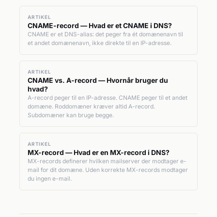
ARTIKEL
CNAME-record — Hvad er et CNAME i DNS?
CNAME er et DNS-alias: det peger fra ét domænenavn til
et andet domænenavn, ikke direkte til en IP-adresse.
ARTIKEL
CNAME vs. A-record — Hvornår bruger du
hvad?
A-record peger til en IP-adresse. CNAME peger til et andet
domæne. Roddomæner kræver altid A-record.
Subdomæner kan bruge begge.
ARTIKEL
MX-record — Hvad er en MX-record i DNS?
MX-records definerer hvilken mailserver der modtager e-
mail for dit domæne. Uden korrekte MX-records modtager
du ingen e-mail.