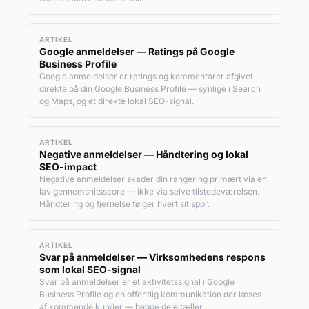
ARTIKEL
Google anmeldelser — Ratings på Google
Business Profile
Google anmeldelser er ratings og kommentarer afgivet
direkte på din Google Business Profile — synlige i Search
og Maps, og et direkte lokal SEO-signal.
ARTIKEL
Negative anmeldelser — Håndtering og lokal
SEO-impact
Negative anmeldelser skader din rangering primært via en
lav gennemsnitsscore — ikke via selve tilstedeværelsen.
Håndtering og fjernelse følger hvert sit spor.
ARTIKEL
Svar på anmeldelser — Virksomhedens respons
som lokal SEO-signal
Svar på anmeldelser er et aktivitetssignal i Google
Business Profile og en offentlig kommunikation der læses
af kommende kunder — begge dele tæller.