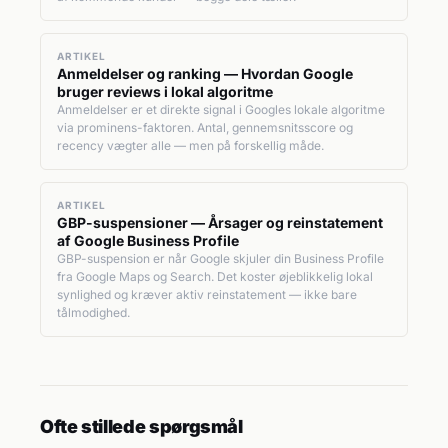
ARTIKEL
Anmeldelser og ranking — Hvordan Google
bruger reviews i lokal algoritme
Anmeldelser er et direkte signal i Googles lokale algoritme
via prominens-faktoren. Antal, gennemsnitsscore og
recency vægter alle — men på forskellig måde.
ARTIKEL
GBP-suspensioner — Årsager og reinstatement
af Google Business Profile
GBP-suspension er når Google skjuler din Business Profile
fra Google Maps og Search. Det koster øjeblikkelig lokal
synlighed og kræver aktiv reinstatement — ikke bare
tålmodighed.
Ofte stillede spørgsmål