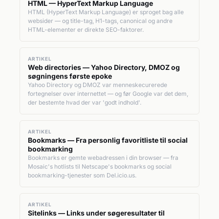
HTML — HyperText Markup Language
HTML (HyperText Markup Language) er sproget bag alle
websider — og title-tag, H1-tags, canonical og andre
HTML-elementer er direkte SEO-faktorer.
ARTIKEL
Web directories — Yahoo Directory, DMOZ og
søgningens første epoke
Yahoo Directory og DMOZ var menneskecurerede
fortegnelser over internettet — og før Google var det dem,
der bestemte hvad der var 'godt indhold'.
ARTIKEL
Bookmarks — Fra personlig favoritliste til social
bookmarking
Bookmarks er gemte webadressen i din browser — fra
Mosaic's hotlists til Netscape's bookmarks og social
bookmarking-tjenester som Del.icio.us.
ARTIKEL
Sitelinks — Links under søgeresultater til