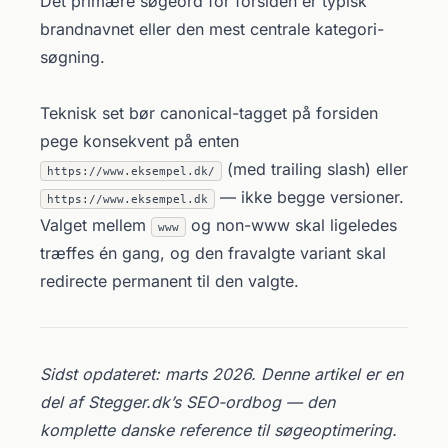
Det primære søgeord for forsiden er typisk
brandnavnet eller den mest centrale kategori-
søgning.
Teknisk set bør canonical-tagget på forsiden
pege konsekvent på enten
(med trailing slash) eller
https://www.eksempel.dk/
— ikke begge versioner.
https://www.eksempel.dk
Valget mellem
og non-www skal ligeledes
www
træffes én gang, og den fravalgte variant skal
redirecte permanent til den valgte.
Sidst opdateret: marts 2026. Denne artikel er en
del af Stegger.dk’s SEO-ordbog — den
komplette danske reference til søgeoptimering.