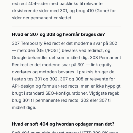
redirect 404-sider med backlinks til relevante
eksisterende sider med 301, og brug 410 (Gone) for
sider der permanent er slettet.
Hvad er 307 og 308 og hvornår bruges de?
307 Temporary Redirect er det moderne svar på 302
— metoden (GET/POST) bevares ved redirect, og
Google behandler det som midlertidig. 308 Permanent
Redirect er det moderne svar på 301 — link equity
overføres og metoden bevares. I praksis bruger de
fleste sites 301 og 302. 307 og 308 er relevante for
API-design og formular-redirects, men er ikke hyppigt
brugt i standard SEO-konfigurationer. Vigtigste regel:
brug 301 til permanente redirects, 302 eller 307 til
midlertidige.
Hvad er soft 404 og hvordan opdager man det?
Soft 404 er en side der returnerer HTTP 200 OK men