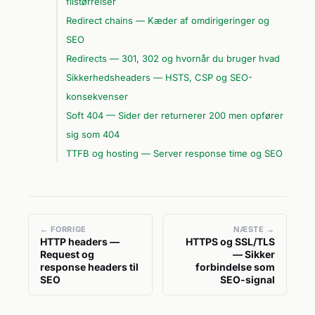
filstørrelser
Redirect chains — Kæder af omdirigeringer og
SEO
Redirects — 301, 302 og hvornår du bruger hvad
Sikkerhedsheaders — HSTS, CSP og SEO-
konsekvenser
Soft 404 — Sider der returnerer 200 men opfører
sig som 404
TTFB og hosting — Server response time og SEO
← FORRIGE
NÆSTE →
HTTP headers —
HTTPS og SSL/TLS
Request og
— Sikker
response headers til
forbindelse som
SEO
SEO-signal