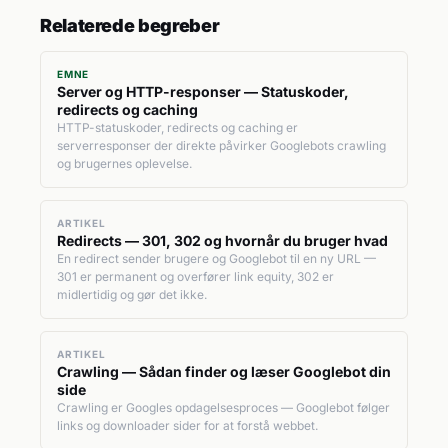
Relaterede begreber
EMNE
Server og HTTP-responser — Statuskoder,
redirects og caching
HTTP-statuskoder, redirects og caching er
serverresponser der direkte påvirker Googlebots crawling
og brugernes oplevelse.
ARTIKEL
Redirects — 301, 302 og hvornår du bruger hvad
En redirect sender brugere og Googlebot til en ny URL —
301 er permanent og overfører link equity, 302 er
midlertidig og gør det ikke.
ARTIKEL
Crawling — Sådan finder og læser Googlebot din
side
Crawling er Googles opdagelsesproces — Googlebot følger
links og downloader sider for at forstå webbet.