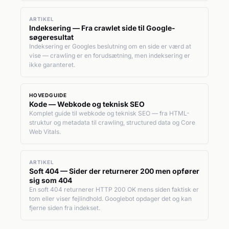
ARTIKEL
Indeksering — Fra crawlet side til Google-
søgeresultat
Indeksering er Googles beslutning om en side er værd at
vise — crawling er en forudsætning, men indeksering er
ikke garanteret.
HOVEDGUIDE
Kode — Webkode og teknisk SEO
Komplet guide til webkode og teknisk SEO — fra HTML-
struktur og metadata til crawling, structured data og Core
Web Vitals.
ARTIKEL
Soft 404 — Sider der returnerer 200 men opfører
sig som 404
En soft 404 returnerer HTTP 200 OK mens siden faktisk er
tom eller viser fejlindhold. Googlebot opdager det og kan
fjerne siden fra indekset.