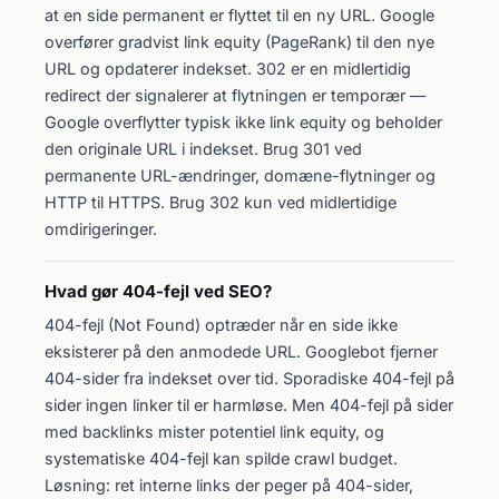
at en side permanent er flyttet til en ny URL. Google
overfører gradvist link equity (PageRank) til den nye
URL og opdaterer indekset. 302 er en midlertidig
redirect der signalerer at flytningen er temporær —
Google overflytter typisk ikke link equity og beholder
den originale URL i indekset. Brug 301 ved
permanente URL-ændringer, domæne-flytninger og
HTTP til HTTPS. Brug 302 kun ved midlertidige
omdirigeringer.
Hvad gør 404-fejl ved SEO?
404-fejl (Not Found) optræder når en side ikke
eksisterer på den anmodede URL. Googlebot fjerner
404-sider fra indekset over tid. Sporadiske 404-fejl på
sider ingen linker til er harmløse. Men 404-fejl på sider
med backlinks mister potentiel link equity, og
systematiske 404-fejl kan spilde crawl budget.
Løsning: ret interne links der peger på 404-sider,