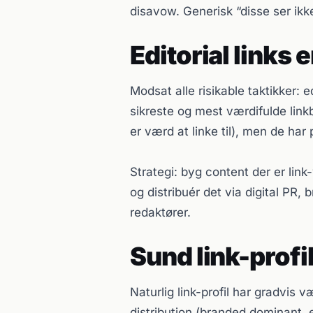
disavow. Generisk “disse ser ikk
Editorial links
Modsat alle risikable taktikker: ed
sikreste og mest værdifulde link
er værd at linke til), men de har
Strategi: byg content der er link
og distribuér det via digital PR, 
redaktører.
Sund link-profi
Naturlig link-profil har gradvis v
distribution (branded dominant, 