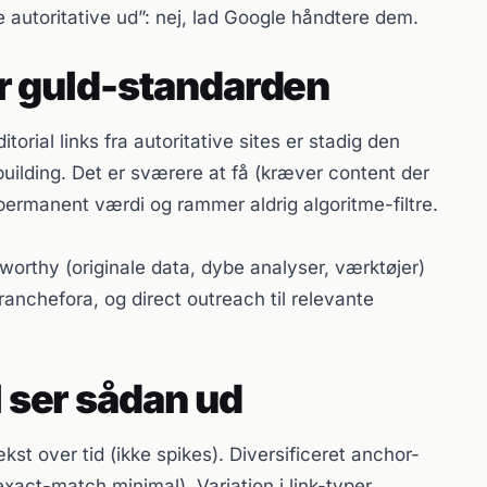
e autoritative ud”: nej, lad Google håndtere dem.
 er guld-standarden
itorial links fra autoritative sites er stadig den
building. Det er sværere at få (kræver content der
 permanent værdi og rammer aldrig algoritme-filtre.
-worthy (originale data, dybe analyser, værktøjer)
branchefora, og direct outreach til relevante
l ser sådan ud
ækst over tid (ikke spikes). Diversificeret anchor-
exact-match minimal). Variation i link-typer