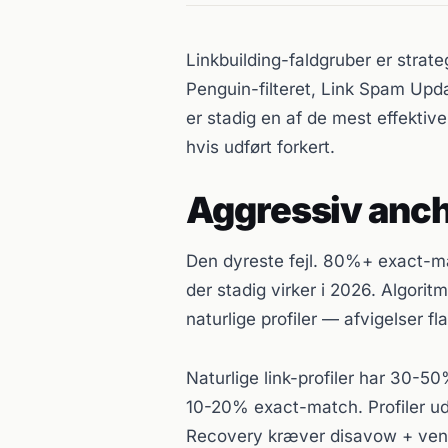
Linkbuilding-faldgruber er strate
Penguin-filteret, Link Spam Upd
er stadig en af de mest effektiv
hvis udført forkert.
Aggressiv anch
Den dyreste fejl. 80%+ exact-ma
der stadig virker i 2026. Algori
naturlige profiler — afvigelser 
Naturlige link-profiler har 30
10-20% exact-match. Profiler uden
Recovery kræver disavow + vent