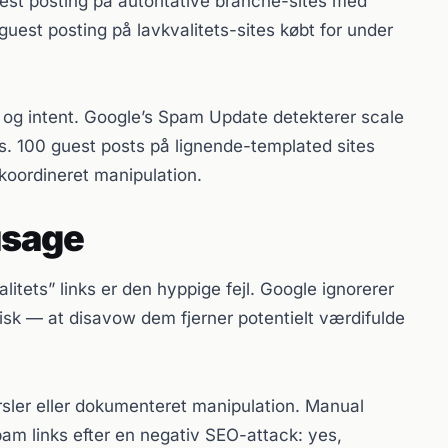
est posting på autoritative branche-sites med
 guest posting på lavkvalitets-sites købt for under
t og intent. Google’s Spam Update detekterer scale
sts. 100 guest posts på lignende-templated sites
koordineret manipulation.
usage
litets” links er den hyppige fejl. Google ignorerer
tisk — at disavow dem fjerner potentielt værdifulde
sler eller dokumenteret manipulation. Manual
pam links efter en negativ SEO-attack: yes,