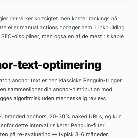
gier der virker kortsigtet men koster rankings når
ate eller manual actions opdager dem. Linkbuilding
e SEO-discipliner, men også en af de mest risikable
or-text-optimering
tch anchor text er den klassiske Penguin-trigger
tmen sammenligner din anchor-distribution mod
flagges algoritmisk uden menneskelig review.
-50% branded anchors, 20-30% naked URLs, og kun
for dette interval risikerer Penguin-filter.
en på re-evaluering — typisk 3-6 måneder.