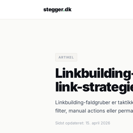
stegger
.
dk
ARTIKEL
Linkbuilding
link-strategi
Linkbuilding-faldgruber er taktik
filter, manual actions eller perm
Sidst opdateret:
15. april 2026