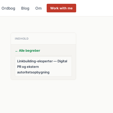
Ordbog
Blog
Om
Work with me
INDHOLD
← Alle begreber
Linkbuilding-eksperter — Digital
PR og ekstern
autoritetsopbygning