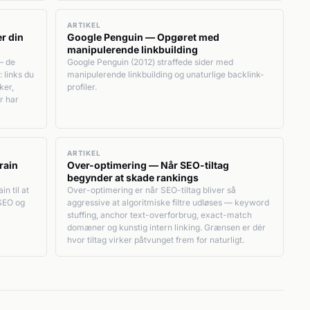
ARTIKEL
r din
Google Penguin — Opgøret med
manipulerende linkbuilding
— de
Google Penguin (2012) straffede sider med
 links du
manipulerende linkbuilding og unaturlige backlink-
ker,
profiler.
r har
ARTIKEL
rain
Over-optimering — Når SEO-tiltag
begynder at skade rankings
n til at
Over-optimering er når SEO-tiltag bliver så
 SEO og
aggressive at algoritmiske filtre udløses — keyword
stuffing, anchor text-overforbrug, exact-match
domæner og kunstig intern linking. Grænsen er dér
hvor tiltag virker påtvunget frem for naturligt.