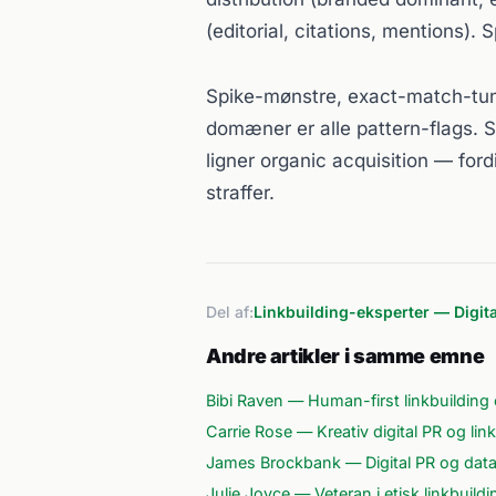
(editorial, citations, mentions)
Spike-mønstre, exact-match-tunge
domæner er alle pattern-flags. S
ligner organic acquisition — for
straffer.
Del af:
Linkbuilding-eksperter — Digit
Andre artikler i samme emne
Bibi Raven — Human-first linkbuilding 
Carrie Rose — Kreativ digital PR og link
James Brockbank — Digital PR og data-
Julie Joyce — Veteran i etisk linkbuildi