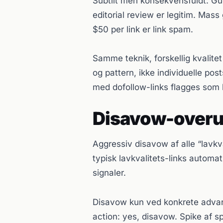
Subtilt men konsekvensfuldt. Gu
editorial review er legitim. Mass
$50 per link er link spam.
Samme teknik, forskellig kvalite
og pattern, ikke individuelle po
med dofollow-links flagges som 
Disavow-over
Aggressiv disavow af alle “lavkva
typisk lavkvalitets-links automa
signaler.
Disavow kun ved konkrete advar
action: yes, disavow. Spike af s