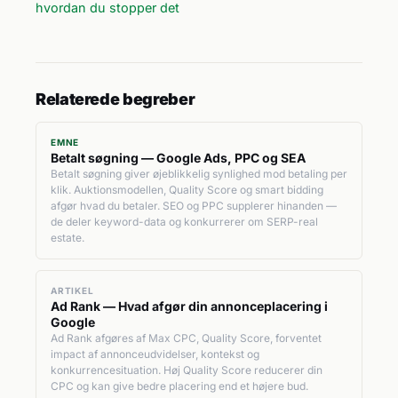
hvordan du stopper det
Relaterede begreber
EMNE
Betalt søgning — Google Ads, PPC og SEA
Betalt søgning giver øjeblikkelig synlighed mod betaling per
klik. Auktionsmodellen, Quality Score og smart bidding
afgør hvad du betaler. SEO og PPC supplerer hinanden —
de deler keyword-data og konkurrerer om SERP-real
estate.
ARTIKEL
Ad Rank — Hvad afgør din annonceplacering i
Google
Ad Rank afgøres af Max CPC, Quality Score, forventet
impact af annonceudvidelser, kontekst og
konkurrencesituation. Høj Quality Score reducerer din
CPC og kan give bedre placering end et højere bud.