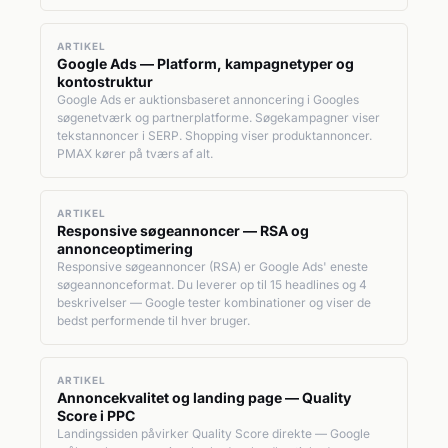
ARTIKEL
Google Ads — Platform, kampagnetyper og
kontostruktur
Google Ads er auktionsbaseret annoncering i Googles
søgenetværk og partnerplatforme. Søgekampagner viser
tekstannoncer i SERP. Shopping viser produktannoncer.
PMAX kører på tværs af alt.
ARTIKEL
Responsive søgeannoncer — RSA og
annonceoptimering
Responsive søgeannoncer (RSA) er Google Ads' eneste
søgeannonceformat. Du leverer op til 15 headlines og 4
beskrivelser — Google tester kombinationer og viser de
bedst performende til hver bruger.
ARTIKEL
Annoncekvalitet og landing page — Quality
Score i PPC
Landingssiden påvirker Quality Score direkte — Google