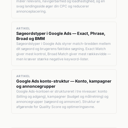
måler relevans, navigerbarhed og loadhastighed, og en
svag landingsside øger din CPC og reducerer
annonceplacering.
ARTIKEL
Søgeordstyper i Google Ads — Exact, Phrase,
Broad og BMM
Søgeordstyper i Google Ads styrer match-bredden mellem
dit søgeord og brugerens faktiske søgning. Exact Match
giver mest kontrol, Broad Match giver mest rækkevidde —
men kræver stærke negative keyword-lister.
ARTIKEL
Google Ads konto-struktur — Konto, kampagner
og annoncegrupper
Google Ads-kontoen er struktureret i tre niveauer: konto
(billing og adgang), kampagner (budget og målretning) og
annoncegrupper (søgeord og annoncer). Struktur er
afgørende for Quality Score og optimeringsevne.