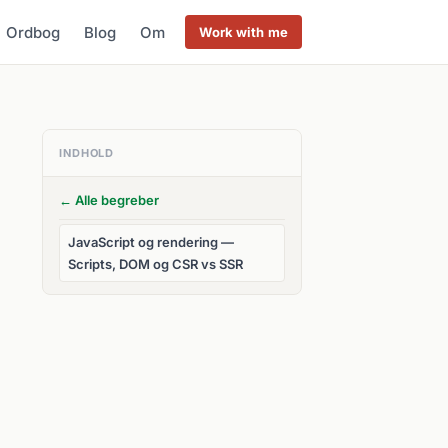
Ordbog
Blog
Om
Work with me
INDHOLD
← Alle begreber
JavaScript og rendering —
Scripts, DOM og CSR vs SSR