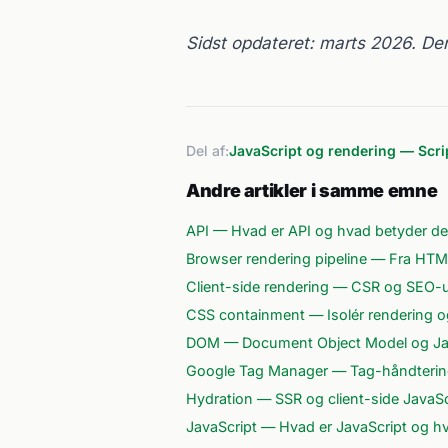
Sidst opdateret: marts 2026. Den
Del af:
JavaScript og rendering — Scr
Andre artikler i samme emne
API — Hvad er API og hvad betyder de
Browser rendering pipeline — Fra HTML 
Client-side rendering — CSR og SEO-u
CSS containment — Isolér rendering og
DOM — Document Object Model og Jav
Google Tag Manager — Tag-håndterin
Hydration — SSR og client-side JavaS
JavaScript — Hvad er JavaScript og h