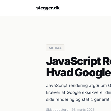
stegger
.
dk
ARTIKEL
JavaScript 
Hvad Google
JavaScript rendering afgør om Go
kræver at Google eksekverer din
side rendering og static generat
Sidst opdateret:
26. marts 2026