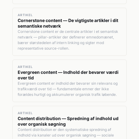
ARTIKEL
Cornerstone content — De vigtigste artikler i dit
semantiske netværk
Cornerstone content er de centrale artikler i et semantisk
netværk — pillar-artikler der definerer emnedomænet,
bærer størstedelen af intern linking og sigter mod
representative source-rollen.
ARTIKEL
Evergreen content — Indhold der bevarer værdi
over tid
Evergreen content er indhold der bevarer sin relevans og
trafikværdi over tid — fundamentale emner der ikke
forældes hurtigt og akkumulerer organisk trafik løbende.
ARTIKEL
Content distribution — Spredning af indhold ud
over organisk søgning
Content distribution er den systematiske spredning af
indhold via kanaler ud over organisk søgning — sociale