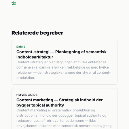
tid
Relaterede begreber
EMNE
Content-strategi — Planlægning af semantisk
indholdsarkitektur
Content-strategi er planlægningen af hvilke entiteter et
domæne skal dække, i hvilken rækkefølge og med hvilke
relationer — den strategiske ramme der styrer al content-
produktion.
HOVEDGUIDE
Content marketing — Strategisk indhold der
bygger topical authority
Content marketing er systematisk produktion og
distribution af indhold der opbygger topical authority og
reducerer cost of retrieval for et domæne — ikke
envejskommunikation men semantisk netværksopbygning.