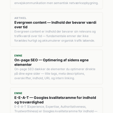
envejskommunikation men semantisk netværksopbygning.
ARTIKEL
Evergreen content — Indhold der bevarer værdi
over tid
Evergreen content er indhold der bevarer sin relevans og
trafikværdi over tid — fundamentale emner der ikke
forældes hurtigt og akkumulerer organisk trafik løbende.
EMNE
On-page SEO — Optimering af sidens egne
elementer
On-page SEO dækker de elementer du optimerer direkte
på dine egne sider — title tags, meta descriptions,
overskrifter, indhold, URL og intern linking.
EMNE
E-E-A-T — Googles kvalitetsramme for indhold
og troværdighed
E-E-A-T (Experience, Expertise, Authoritativeness,
Trustworthiness) er Googles kvalitetsramme for indhold —