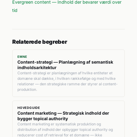
Evergreen content — Indhold der bevarer værdi over
tid
Relaterede begreber
EMNE
Content-strategi — Planlægning af semantisk
indholdsarkitektur
Content-strategi er planlægningen af hvilke entiteter et
domæne skal dække, i hvilken rækkefølge og med hvilke
relationer — den strategiske ramme der styrer al content-
produktion.
HOVEDGUIDE
Content marketing — Strategisk indhold der
bygger topical authority
Content marketing er systematisk produktion og
distribution af indhold der opbygger topical authority og
reducerer cost of retrieval for et domæne — ikke