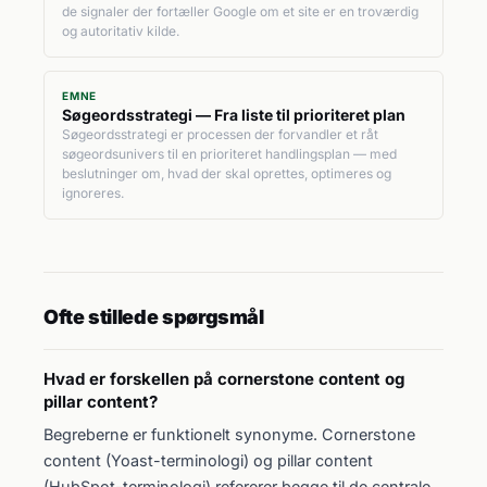
de signaler der fortæller Google om et site er en troværdig
og autoritativ kilde.
EMNE
Søgeordsstrategi — Fra liste til prioriteret plan
Søgeordsstrategi er processen der forvandler et råt
søgeordsunivers til en prioriteret handlingsplan — med
beslutninger om, hvad der skal oprettes, optimeres og
ignoreres.
Ofte stillede spørgsmål
Hvad er forskellen på cornerstone content og
pillar content?
Begreberne er funktionelt synonyme. Cornerstone
content (Yoast-terminologi) og pillar content
(HubSpot-terminologi) refererer begge til de centrale,