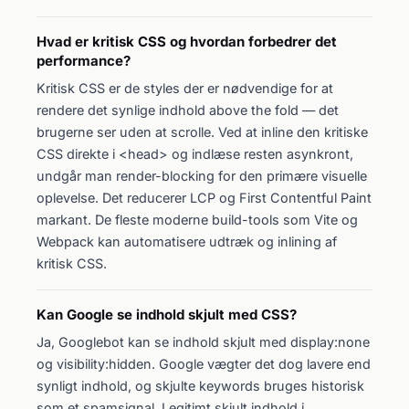
Hvad er kritisk CSS og hvordan forbedrer det
performance?
Kritisk CSS er de styles der er nødvendige for at
rendere det synlige indhold above the fold — det
brugerne ser uden at scrolle. Ved at inline den kritiske
CSS direkte i <head> og indlæse resten asynkront,
undgår man render-blocking for den primære visuelle
oplevelse. Det reducerer LCP og First Contentful Paint
markant. De fleste moderne build-tools som Vite og
Webpack kan automatisere udtræk og inlining af
kritisk CSS.
Kan Google se indhold skjult med CSS?
Ja, Googlebot kan se indhold skjult med display:none
og visibility:hidden. Google vægter det dog lavere end
synligt indhold, og skjulte keywords bruges historisk
som et spamsignal. Legitimt skjult indhold i