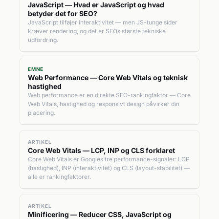
JavaScript — Hvad er JavaScript og hvad
betyder det for SEO?
JavaScript tilføjer interaktivitet — men JS-tunge sider
kræver rendering, og det er SEOs største tekniske
udfordring.
EMNE
Web Performance — Core Web Vitals og teknisk
hastighed
Web performance er en direkte SEO-rankingfaktor — Core
Web Vitals, hastighed og responsivt design påvirker din
placering.
ARTIKEL
Core Web Vitals — LCP, INP og CLS forklaret
Core Web Vitals er Googles tre performance-signaler: LCP
(hastighed), INP (interaktivitet) og CLS (layout-stabilitet) —
alle er rankingfaktorer.
ARTIKEL
Minificering — Reducer CSS, JavaScript og