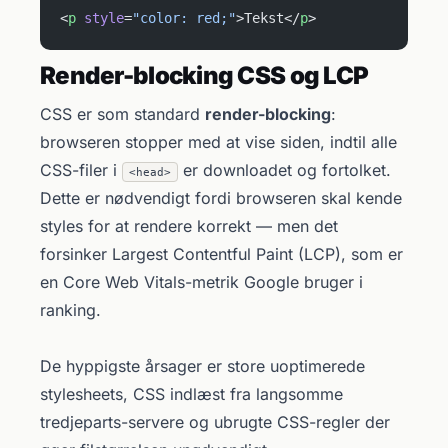
<
p
 style
=
"color: red;"
>Tekst</
p
>
Render-blocking CSS og LCP
CSS er som standard
render-blocking
:
browseren stopper med at vise siden, indtil alle
CSS-filer i
er downloadet og fortolket.
<head>
Dette er nødvendigt fordi browseren skal kende
styles for at rendere korrekt — men det
forsinker Largest Contentful Paint (LCP), som er
en Core Web Vitals-metrik Google bruger i
ranking.
De hyppigste årsager er store uoptimerede
stylesheets, CSS indlæst fra langsomme
tredjeparts-servere og ubrugte CSS-regler der