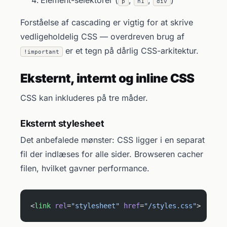
Element-selektorer (
,
,
)
p
h1
div
Forståelse af cascading er vigtig for at skrive
vedligeholdelig CSS — overdreven brug af
er et tegn på dårlig CSS-arkitektur.
!important
Eksternt, internt og inline CSS
CSS kan inkluderes på tre måder.
Eksternt stylesheet
Det anbefalede mønster: CSS ligger i en separat
fil der indlæses for alle sider. Browseren cacher
filen, hvilket gavner performance.
<
link
 rel
=
"stylesheet"
 href
=
"/styles.css"
>