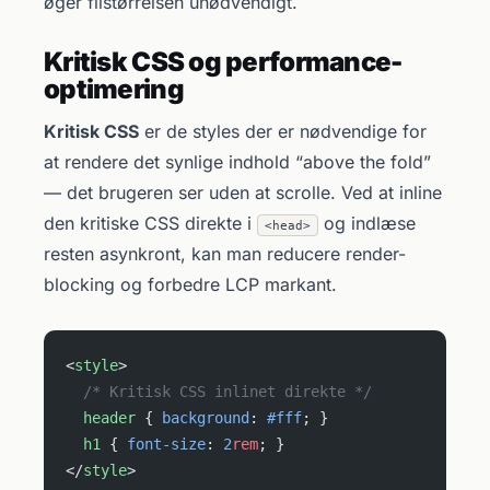
øger filstørrelsen unødvendigt.
Kritisk CSS og performance-
optimering
Kritisk CSS
er de styles der er nødvendige for
at rendere det synlige indhold “above the fold”
— det brugeren ser uden at scrolle. Ved at inline
den kritiske CSS direkte i
og indlæse
<head>
resten asynkront, kan man reducere render-
blocking og forbedre LCP markant.
<
style
>
  /* Kritisk CSS inlinet direkte */
  header
 { 
background
: 
#fff
; }
  h1
 { 
font-size
: 
2
rem
; }
</
style
>