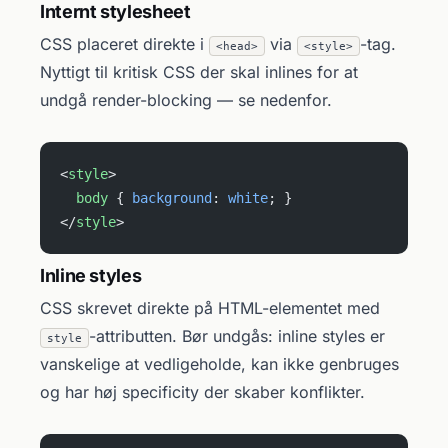
Internt stylesheet
CSS placeret direkte i
via
-tag.
<head>
<style>
Nyttigt til kritisk CSS der skal inlines for at
undgå render-blocking — se nedenfor.
<
style
>
  body
 { 
background
: 
white
; }
</
style
>
Inline styles
CSS skrevet direkte på HTML-elementet med
-attributten. Bør undgås: inline styles er
style
vanskelige at vedligeholde, kan ikke genbruges
og har høj specificity der skaber konflikter.