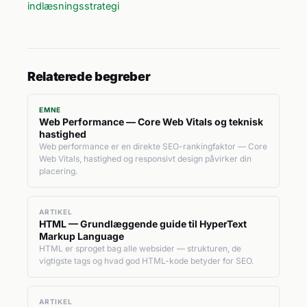
indlæsningsstrategi
Relaterede begreber
EMNE
Web Performance — Core Web Vitals og teknisk
hastighed
Web performance er en direkte SEO-rankingfaktor — Core
Web Vitals, hastighed og responsivt design påvirker din
placering.
ARTIKEL
HTML — Grundlæggende guide til HyperText
Markup Language
HTML er sproget bag alle websider — strukturen, de
vigtigste tags og hvad god HTML-kode betyder for SEO.
ARTIKEL