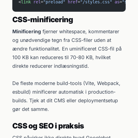
<
link
 rel
=
"preload"
 href
=
"/styles.css"
 as
=
"style
CSS-minificering
Minificering
fjerner whitespace, kommentarer
og unødvendige tegn fra CSS-filer uden at
ændre funktionalitet. En uminificeret CSS-fil på
100 KB kan reduceres til 70-80 KB, hvilket
direkte reducerer indlæsningstid.
De fleste moderne build-tools (Vite, Webpack,
esbuild) minificerer automatisk i production-
builds. Tjek at dit CMS eller deploymentsetup
gør det samme.
CSS og SEO i praksis
CSS påvirker ikke direkte hvad Googlebot