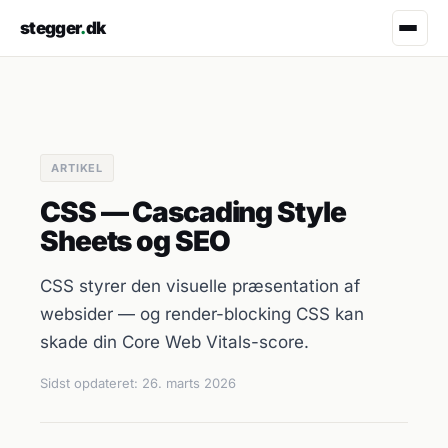
stegger
.
dk
ARTIKEL
CSS — Cascading Style
Sheets og SEO
CSS styrer den visuelle præsentation af
websider — og render-blocking CSS kan
skade din Core Web Vitals-score.
Sidst opdateret:
26. marts 2026