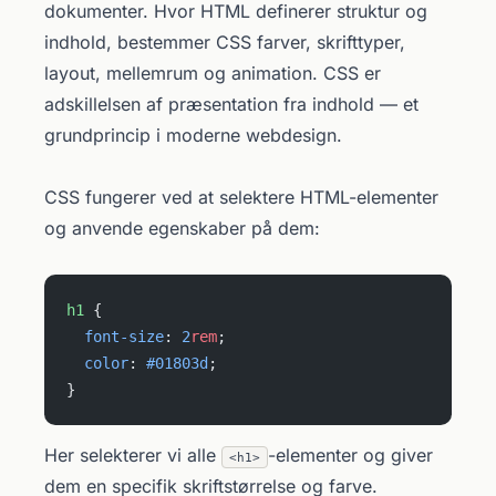
dokumenter. Hvor HTML definerer struktur og
indhold, bestemmer CSS farver, skrifttyper,
layout, mellemrum og animation. CSS er
adskillelsen af præsentation fra indhold — et
grundprincip i moderne webdesign.
CSS fungerer ved at selektere HTML-elementer
og anvende egenskaber på dem:
h1
 {
  font-size
: 
2
rem
;
  color
: 
#01803d
;
}
Her selekterer vi alle
-elementer og giver
<h1>
dem en specifik skriftstørrelse og farve.