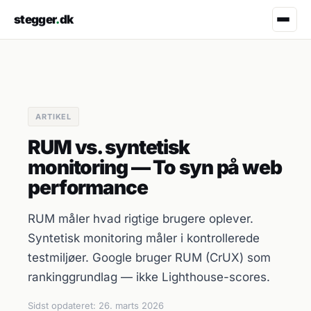
stegger
.
dk
ARTIKEL
RUM vs. syntetisk
monitoring — To syn på web
performance
RUM måler hvad rigtige brugere oplever.
Syntetisk monitoring måler i kontrollerede
testmiljøer. Google bruger RUM (CrUX) som
rankinggrundlag — ikke Lighthouse-scores.
Sidst opdateret:
26. marts 2026