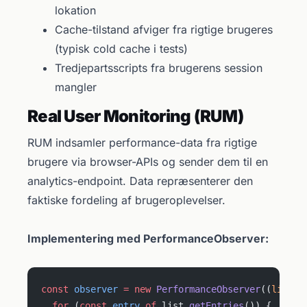
lokation
Cache-tilstand afviger fra rigtige brugeres
(typisk cold cache i tests)
Tredjepartsscripts fra brugerens session
mangler
Real User Monitoring (RUM)
RUM indsamler performance-data fra rigtige
brugere via browser-APIs og sender dem til en
analytics-endpoint. Data repræsenterer den
faktiske fordeling af brugeroplevelser.
Implementering med PerformanceObserver:
const
 observer
 =
 new
 PerformanceObserver
((
list
) 
  for
 (
const
 entry
 of
 list.
getEntries
()) {