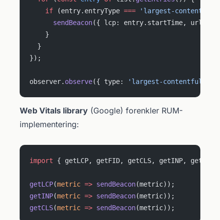
    if
 (entry.entryType 
===
 'largest-contentful-
      sendBeacon
({ lcp: entry.startTime, url: lo
    }
  }
});
observer.
observe
({ type: 
'largest-contentful-pai
Web Vitals library
(Google) forenkler RUM-
implementering:
import
 { getLCP, getFID, getCLS, getINP, getTTFB
getLCP
(
metric
 =>
 sendBeacon
(metric));
getINP
(
metric
 =>
 sendBeacon
(metric));
getCLS
(
metric
 =>
 sendBeacon
(metric));