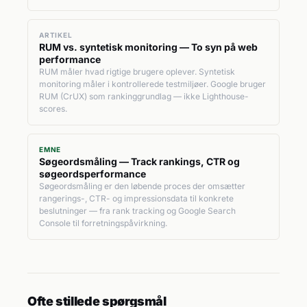
ARTIKEL
RUM vs. syntetisk monitoring — To syn på web
performance
RUM måler hvad rigtige brugere oplever. Syntetisk
monitoring måler i kontrollerede testmiljøer. Google bruger
RUM (CrUX) som rankinggrundlag — ikke Lighthouse-
scores.
EMNE
Søgeordsmåling — Track rankings, CTR og
søgeordsperformance
Søgeordsmåling er den løbende proces der omsætter
rangerings-, CTR- og impressionsdata til konkrete
beslutninger — fra rank tracking og Google Search
Console til forretningspåvirkning.
Ofte stillede spørgsmål