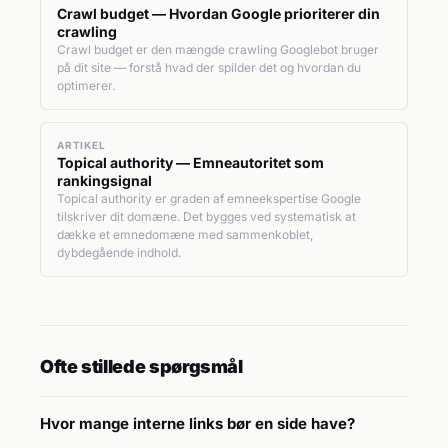
Crawl budget — Hvordan Google prioriterer din
crawling
Crawl budget er den mængde crawling Googlebot bruger
på dit site — forstå hvad der spilder det og hvordan du
optimerer.
ARTIKEL
Topical authority — Emneautoritet som
rankingsignal
Topical authority er graden af emneekspertise Google
tilskriver dit domæne. Det bygges ved systematisk at
dække et emnedomæne med sammenkoblet,
dybdegående indhold.
Ofte stillede spørgsmål
Hvor mange interne links bør en side have?