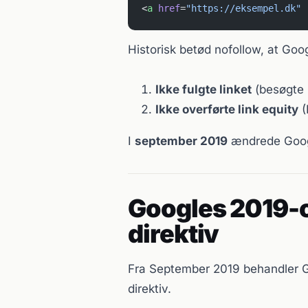
<
a
 href
=
"https://eksempel.dk"
 
Historisk betød nofollow, at Goo
Ikke fulgte linket
(besøgte 
Ikke overførte link equity
(
I
september 2019
ændrede Googl
Googles 2019-op
direktiv
Fra September 2019 behandler 
direktiv.