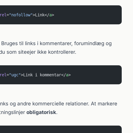
rel
=
"nofollow"
>Link</
a
>
ruges til links i kommentarer, forumindlæg og
u som siteejer ikke kontrollerer.
rel
=
"ugc"
>Link i kommentar</
a
>
e-links og andre kommercielle relationer. At markere
tningslinjer
obligatorisk
.