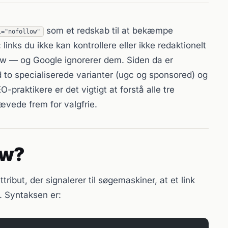
som et redskab til at bekæmpe
l="nofollow"
inks du ikke kan kontrollere eller ikke redaktionelt
ow — og Google ignorerer dem. Siden da er
 to specialiserede varianter (ugc og sponsored) og
EO-praktikere er det vigtigt at forstå alle tre
rævede frem for valgfrie.
ow?
ribut, der signalerer til søgemaskiner, at et link
g. Syntaksen er: