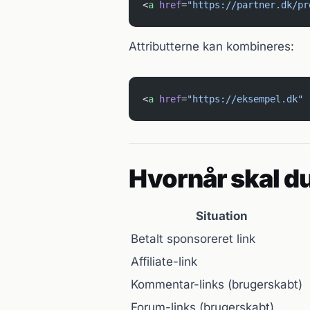
<
a
 href
=
"https://partner.dk/pr
Attributterne kan kombineres:
<
a
 href
=
"https://eksempel.dk"
 
Hvornår skal du
Situation
Betalt sponsoreret link
Affiliate-link
Kommentar-links (brugerskabt)
Forum-links (brugerskabt)