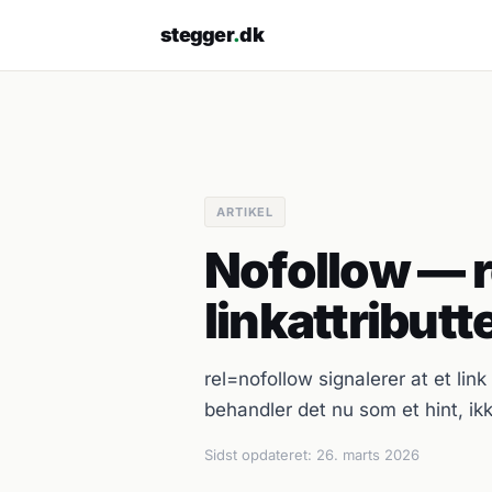
stegger
.
dk
ARTIKEL
Nofollow — r
linkattributt
rel=nofollow signalerer at et lin
behandler det nu som et hint, ikke
Sidst opdateret:
26. marts 2026