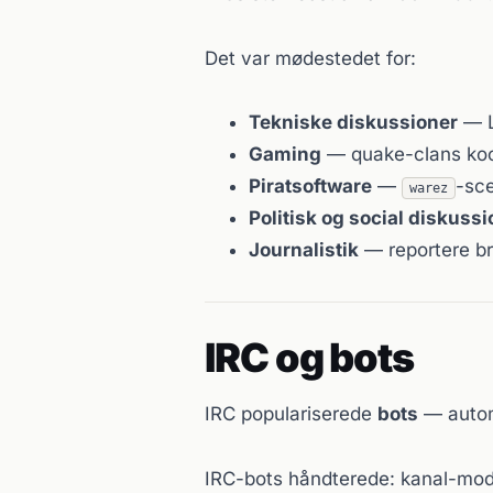
Det var mødestedet for:
Tekniske diskussioner
— L
Gaming
— quake-clans koo
Piratsoftware
—
-sce
warez
Politisk og social diskussi
Journalistik
— reportere br
IRC og bots
IRC populariserede
bots
— autom
IRC-bots håndterede: kanal-moder