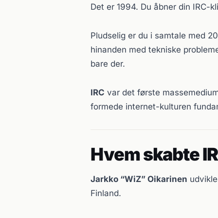
Det er 1994. Du åbner din IRC-kl
Pludselig er du i samtale med 2
hinanden med tekniske problemer.
bare der.
IRC
var det første massemedium 
formede internet-kulturen funda
Hvem skabte I
Jarkko “WiZ” Oikarinen
udvikle
Finland.