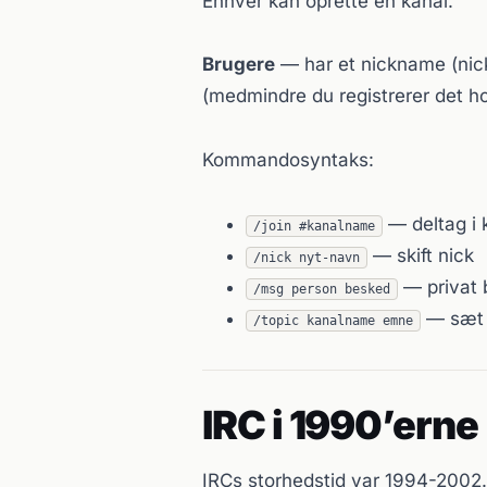
Enhver kan oprette en kanal.
Brugere
— har et nickname (nick
(medmindre du registrerer det h
Kommandosyntaks:
— deltag i 
/join #kanalname
— skift nick
/nick nyt-navn
— privat 
/msg person besked
— sæt 
/topic kanalname emne
IRC i 1990’erne
IRCs storhedstid var 1994-2002.