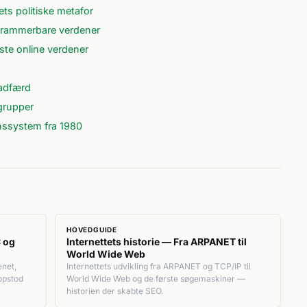
ts politiske metafor
rammerbare verdener
te online verdener
-adfærd
grupper
nssystem fra 1980
HOVEDGUIDE
C og
Internettets historie — Fra ARPANET til
World Wide Web
enet,
Internettets udvikling fra ARPANET og TCP/IP til
opstod
World Wide Web og de første søgemaskiner —
historien der skabte SEO.