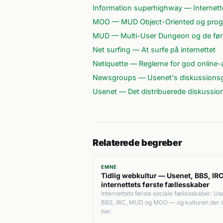
Information superhighway — Internette
MOO — MUD Object-Oriented og prog
MUD — Multi-User Dungeon og de førs
Net surfing — At surfe på internettet
Netiquette — Reglerne for god online
Newsgroups — Usenet's diskussions
Usenet — Det distribuerede diskussio
Relaterede begreber
EMNE
Tidlig webkultur — Usenet, BBS, IR
internettets første fællesskaber
Internettets første sociale fællesskaber: Us
BBS, IRC, MUD og MOO — og kulturen der 
her.