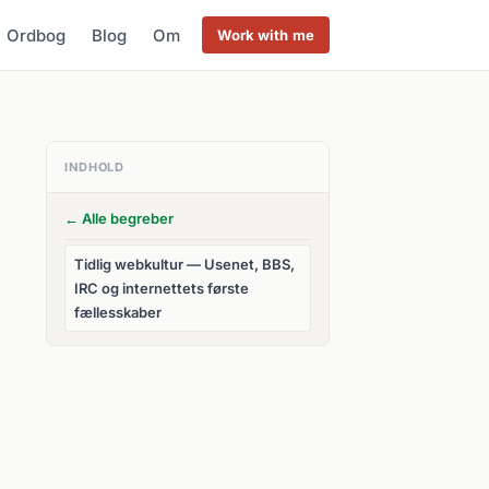
Ordbog
Blog
Om
Work with me
INDHOLD
← Alle begreber
Tidlig webkultur — Usenet, BBS,
IRC og internettets første
fællesskaber