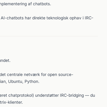
mplementering af chatbots.
I-chatbots har direkte teknologisk ophav i IRC-
undet.
 det centrale netværk for open source-
an, Ubuntu, Python.
ret chatprotokol) understøtter IRC-bridging — du
rix-klienter.