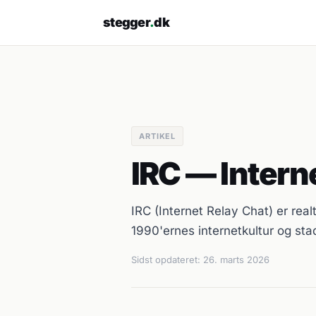
stegger
.
dk
ARTIKEL
IRC — Intern
IRC (Internet Relay Chat) er real
1990'ernes internetkultur og st
Sidst opdateret:
26. marts 2026