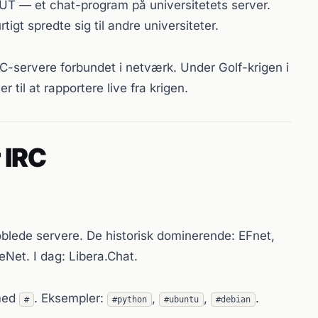
 MUT — et chat-program på universitetets server.
tigt spredte sig til andre universiteter.
C-servere forbundet i netværk. Under Golf-krigen i
r til at rapportere live fra krigen.
 IRC
ede servere. De historisk dominerende: EFnet,
Net. I dag: Libera.Chat.
med
. Eksempler:
,
,
.
#
#python
#ubuntu
#debian