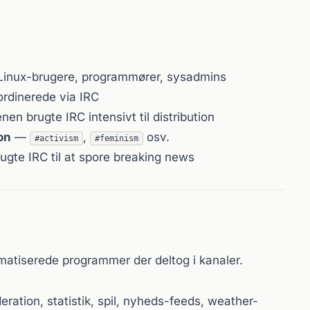
inux-brugere, programmører, sysadmins
rdinerede via IRC
nen brugte IRC intensivt til distribution
on
—
,
osv.
#activism
#feminism
ugte IRC til at spore breaking news
atiserede programmer der deltog i kanaler.
ation, statistik, spil, nyheds-feeds, weather-