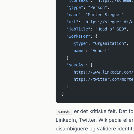
  "@context"
: 
"https://schema.
  "@type"
: 
"Person"
,
  "name"
: 
"Morten Stegger"
,
  "url"
: 
"https://stegger.dk/a
  "jobTitle"
: 
"Head of SEO"
,
  "worksFor"
: {
    "@type"
: 
"Organization"
,
    "name"
: 
"Adhost"
  },
  "sameAs"
: [
    "https://www.linkedin.com/
    "https://twitter.com/morte
  ]
}
er det kritiske felt. Det 
sameAs
LinkedIn, Twitter, Wikipedia ell
disambiguere og validere identi