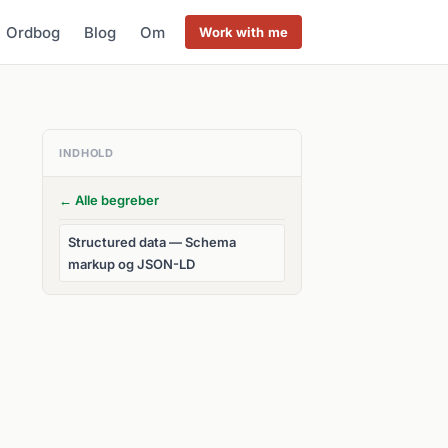
Ordbog
Blog
Om
Work with me
INDHOLD
← Alle begreber
Structured data — Schema
markup og JSON-LD