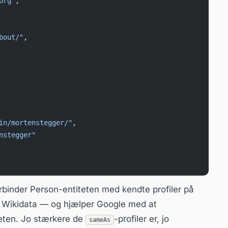
org"
,
bout/"
,
in/mortenstegger/"
,
nstegger"
forbinder Person-entiteten med kendte profiler på
er Wikidata — og hjælper Google med at
teten. Jo stærkere de
-profiler er, jo
sameAs