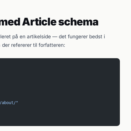
ed Article schema
eret på en artikelside — det fungerer bedst i
er refererer til forfatteren:
/about/"