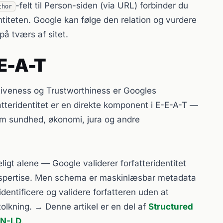
-felt til Person-siden (via URL) forbinder du
thor
ntiteten. Google kan følge den relation og vurdere
på tværs af sitet.
-E-A-T
ativeness og Trustworthiness er Googles
atteridentitet er en direkte komponent i E-E-A-T —
om sundhed, økonomi, jura og andre
ligt alene — Google validerer forfatteridentitet
 ekspertise. Men schema er maskinlæsbar metadata
identificere og validere forfatteren uden at
olkning. → Denne artikel er en del af
Structured
ON-LD
.