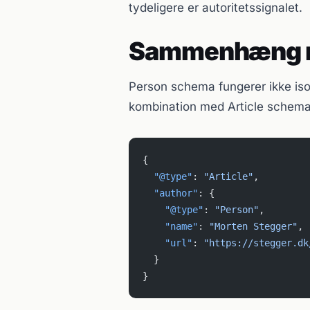
tydeligere er autoritetssignalet.
Sammenhæng m
Person schema fungerer ikke isol
kombination med Article schema d
{
  "@type"
: 
"Article"
,
  "author"
: {
    "@type"
: 
"Person"
,
    "name"
: 
"Morten Stegger"
,
    "url"
: 
"https://stegger.dk
  }
}