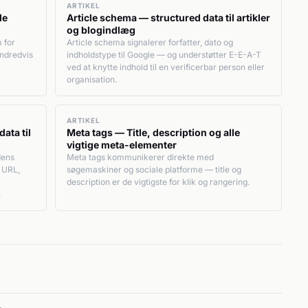
ARTIKEL
de
Article schema — structured data til artikler
og blogindlæg
 for
Article schema signalerer forfatter, dato og
undredvis
indholdstype til Google — og understøtter E-E-A-T
ved at knytte indhold til en verificerbar person eller
organisation.
ARTIKEL
ata til
Meta tags — Title, description og alle
vigtige meta-elementer
dens
Meta tags kommunikerer direkte med
 URL,
søgemaskiner og sociale platforme — title og
description er de vigtigste for klik og rangering.
.