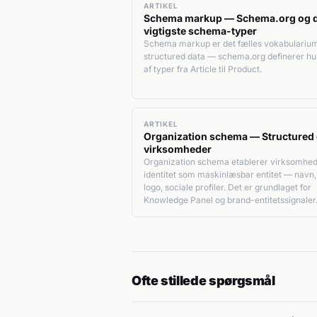
ARTIKEL
Schema markup — Schema.org og 
vigtigste schema-typer
Schema markup er det fælles vokabularium
structured data — schema.org definerer h
af typer fra Article til Product.
ARTIKEL
Organization schema — Structured d
virksomheder
Organization schema etablerer virksomhe
identitet som maskinlæsbar entitet — navn,
logo, sociale profiler. Det er grundlaget for
Knowledge Panel og brand-entitetssignaler
Ofte stillede spørgsmål