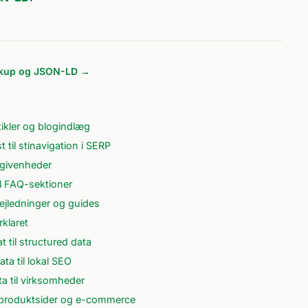
rkup og JSON-LD →
tikler og blogindlæg
il stinavigation i SERP
egivenheder
l FAQ-sektioner
ejledninger og guides
klaret
til structured data
a til lokal SEO
a til virksomheder
l produktsider og e-commerce