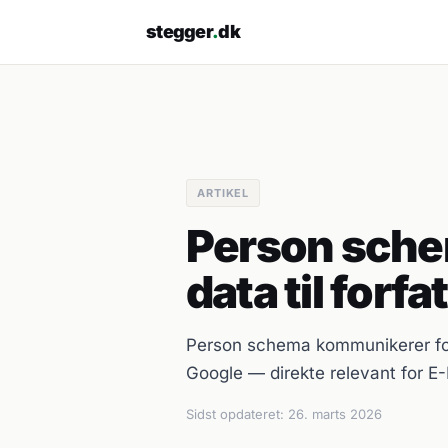
stegger
.
dk
ARTIKEL
Person sche
data til forf
Person schema kommunikerer forfa
Google — direkte relevant for E-
Sidst opdateret:
26. marts 2026