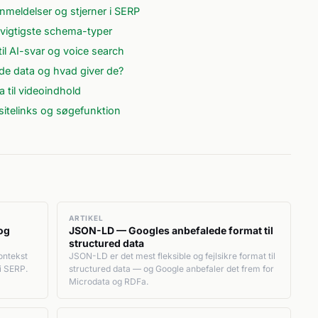
nmeldelser og stjerner i SERP
igtigste schema-typer
l AI-svar og voice search
de data og hvad giver de?
 til videoindhold
sitelinks og søgefunktion
ARTIKEL
og
JSON-LD — Googles anbefalede format til
structured data
ontekst
JSON-LD er det mest fleksible og fejlsikre format til
 i SERP.
structured data — og Google anbefaler det frem for
Microdata og RDFa.