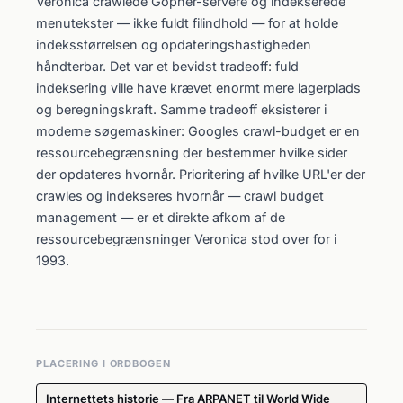
Veronica crawlede Gopher-servere og indekserede
menutekster — ikke fuldt filindhold — for at holde
indeksstørrelsen og opdateringshastigheden
håndterbar. Det var et bevidst tradeoff: fuld
indeksering ville have krævet enormt mere lagerplads
og beregningskraft. Samme tradeoff eksisterer i
moderne søgemaskiner: Googles crawl-budget er en
ressourcebegrænsning der bestemmer hvilke sider
der opdateres hvornår. Prioritering af hvilke URL'er der
crawles og indekseres hvornår — crawl budget
management — er et direkte afkom af de
ressourcebegrænsninger Veronica stod over for i
1993.
PLACERING I ORDBOGEN
Internettets historie — Fra ARPANET til World Wide