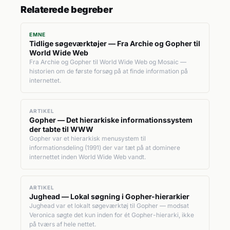
Relaterede begreber
EMNE
Tidlige søgeværktøjer — Fra Archie og Gopher til
World Wide Web
Fra Archie og Gopher til World Wide Web og Mosaic —
historien om de første forsøg på at finde information på
internettet.
ARTIKEL
Gopher — Det hierarkiske informationssystem
der tabte til WWW
Gopher var et hierarkisk menusystem til
informationsdeling (1991) der var tæt på at dominere
internettet inden World Wide Web vandt.
ARTIKEL
Jughead — Lokal søgning i Gopher-hierarkier
Jughead var et lokalt søgeværktøj til Gopher — modsat
Veronica søgte det kun inden for ét Gopher-hierarki, ikke
på tværs af hele nettet.