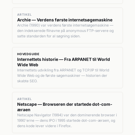
ARTIKEL
Archie — Verdens første internetsøgemaskine
Archie (1990) var verdens første internetsøgemaskine —
den indekserede filnavne på anonymous FTP-servere og
satte standarden for al søgning siden.
HOVEDGUIDE
Internettets historie — Fra ARPANET til World
Wide Web
Internettets udvikling fra ARPANET og TCP/IP til World
Wide Web og de første søgemaskiner — historien der
skabte SEO.
ARTIKEL
Netscape — Browseren der startede dot-com-
æraen
Netscape Navigator (1994) var den dominerende browser i
1990'erne — dens IPO i 1995 startede dot-com-æraen, og
dens kode lever videre i Firefox.