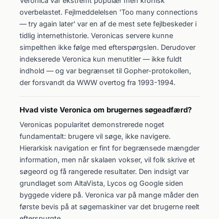
Veronica var ekstremt populær men kronisk
overbelastet. Fejlmeddelelsen 'Too many connections
— try again later' var en af de mest sete fejlbeskeder i
tidlig internethistorie. Veronicas servere kunne
simpelthen ikke følge med efterspørgslen. Derudover
indekserede Veronica kun menutitler — ikke fuldt
indhold — og var begrænset til Gopher-protokollen,
der forsvandt da WWW overtog fra 1993-1994.
Hvad viste Veronica om brugernes søgeadfærd?
Veronicas popularitet demonstrerede noget
fundamentalt: brugere vil søge, ikke navigere.
Hierarkisk navigation er fint for begrænsede mængder
information, men når skalaen vokser, vil folk skrive et
søgeord og få rangerede resultater. Den indsigt var
grundlaget som AltaVista, Lycos og Google siden
byggede videre på. Veronica var på mange måder den
første bevis på at søgemaskiner var det brugerne reelt
efterspurgte.