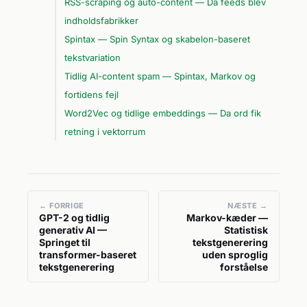
RSS-scraping og auto-content — Da feeds blev
indholdsfabrikker
Spintax — Spin Syntax og skabelon-baseret
tekstvariation
Tidlig AI-content spam — Spintax, Markov og
fortidens fejl
Word2Vec og tidlige embeddings — Da ord fik
retning i vektorrum
← FORRIGE
NÆSTE →
GPT-2 og tidlig
Markov-kæder —
generativ AI —
Statistisk
Springet til
tekstgenerering
transformer-baseret
uden sproglig
tekstgenerering
forståelse