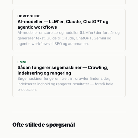
HOVEDGUIDE
AI-modeller — LLM'er, Claude, ChatGPT og
agentic workflows
AI-modeller er store sprogmodeller (LLM'er) der forstår og
genererer tekst. Guide til Claude, ChatGPT, Gemini og
agentic workflows til SEO og automation.
EMNE
Sådan fungerer søgemaskiner — Crawling,
indeksering og rangering
Søgemaskiner fungerer i tre trin: crawler finder sider,
indekserer indhold og rangerer resultater — forstå hele
processen.
Ofte stillede spørgsmål