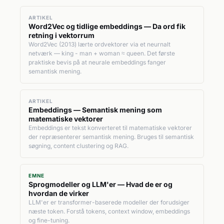
ARTIKEL
Word2Vec og tidlige embeddings — Da ord fik
retning i vektorrum
Word2Vec (2013) lærte ordvektorer via et neurnalt
netværk — king - man + woman ≈ queen. Det første
praktiske bevis på at neurale embeddings fanger
semantisk mening.
ARTIKEL
Embeddings — Semantisk mening som
matematiske vektorer
Embeddings er tekst konverteret til matematiske vektorer
der repræsenterer semantisk mening. Bruges til semantisk
søgning, content clustering og RAG.
EMNE
Sprogmodeller og LLM'er — Hvad de er og
hvordan de virker
LLM'er er transformer-baserede modeller der forudsiger
næste token. Forstå tokens, context window, embeddings
og fine-tuning.