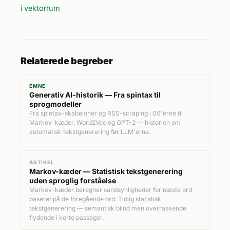
i vektorrum
Relaterede begreber
EMNE
Generativ AI-historik — Fra spintax til
sprogmodeller
Fra spintax-skabeloner og RSS-scraping i 00'erne til
Markov-kæder, Word2Vec og GPT-2 — historien om
automatisk tekstgenerering før LLM'erne.
ARTIKEL
Markov-kæder — Statistisk tekstgenerering
uden sproglig forståelse
Markov-kæder beregner sandsynligheder for næste ord
baseret på de foregående ord. Tidlig statistisk
tekstgenerering — semantisk blind men overraskende
flydende i korte passager.