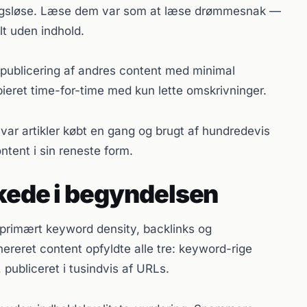
ngsløse. Læse dem var som at læse drømmesnak —
t uden indhold.
publicering af andres content med minimal
pieret time-for-time med kun lette omskrivninger.
 var artikler købt en gang og brugt af hundredevis
ntent i sin reneste form.
rkede i begyndelsen
rimært keyword density, backlinks og
reret content opfyldte alle tre: keyword-rige
, publiceret i tusindvis af URLs.