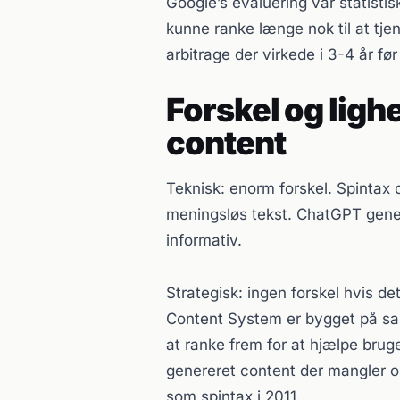
Google’s evaluering var statist
kunne ranke længe nok til at tje
arbitrage der virkede i 3-4 år fø
Forskel og ligh
content
Teknisk: enorm forskel. Spintax
meningsløs tekst. ChatGPT gene
informativ.
Strategisk: ingen forskel hvis d
Content System er bygget på sa
at ranke frem for at hjælpe bru
genereret content der mangler or
som spintax i 2011.