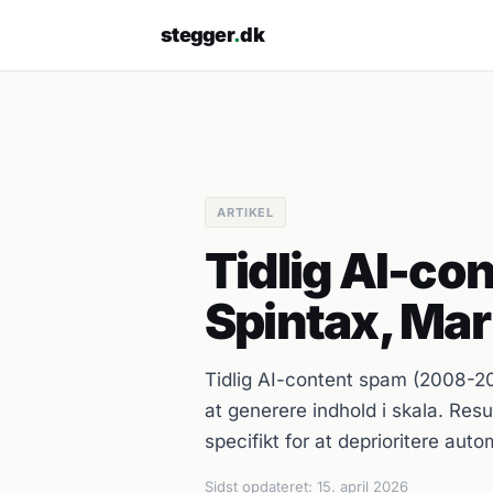
stegger
.
dk
ARTIKEL
Tidlig AI-co
Spintax, Mark
Tidlig AI-content spam (2008-20
at generere indhold i skala. Re
specifikt for at deprioritere aut
Sidst opdateret:
15. april 2026