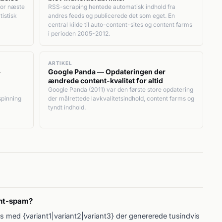
or næste
RSS-scraping hentede automatisk indhold fra
tistisk
andres feeds og publicerede det som eget. En
central kilde til auto-content-sites og content farms
i perioden 2005-2012.
ARTIKEL
-
Google Panda — Opdateringen der
ændrede content-kvalitet for altid
Google Panda (2011) var den første store opdatering
spinning
der målrettede lavkvalitetsindhold, content farms og
tyndt indhold.
ent-spam?
s med {variant1|variant2|variant3} der genererede tusindvis