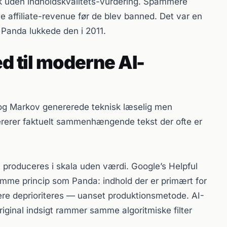
isk uden indholdskvalitets-vurdering. Spammere
ne affiliate-revenue før de blev banned. Det var en
r Panda lukkede den i 2011.
ed til moderne AI-
 og Markov genererede teknisk læselig men
rerer faktuelt sammenhængende tekst der ofte er
et produceres i skala uden værdi. Google’s Helpful
mme princip som Panda: indhold der er primært for
gere deprioriteres — uanset produktionsmetode. AI-
iginal indsigt rammer samme algoritmiske filter