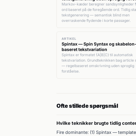
Markov-kæder beregner sandsynligheder f
ord baseret på de foregående ord. Tidlig sta
tekstgenerering — semantisk blind men
overraskende flydende i korte passager.
ARTIKEL
Spintax — Spin Syntax og skabelon
baseret tekstvariation
Spintax er formatet {A|B|C} til automatisk
tekstvariation. Grundteknikken bag article 
— regelbaseret omskrivning uden sproglig
forståelse.
Ofte stillede spørgsmål
Hvilke teknikker brugte tidlig cont
Fire dominante: (1) Spintax — template