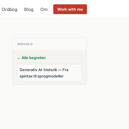
Ordbog
Blog
Om
Work with me
INDHOLD
← Alle begreber
Generativ AI-historik — Fra
spintax til sprogmodeller