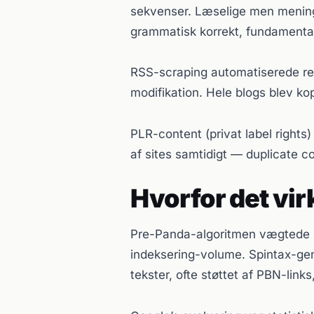
sekvenser. Læselige men meni
grammatisk korrekt, fundamental
RSS-scraping automatiserede re
modifikation. Hele blogs blev ko
PLR-content (privat label rights)
af sites samtidigt — duplicate co
Hvorfor det vi
Pre-Panda-algoritmen vægtede p
indeksering-volume. Spintax-gene
tekster, ofte støttet af PBN-links