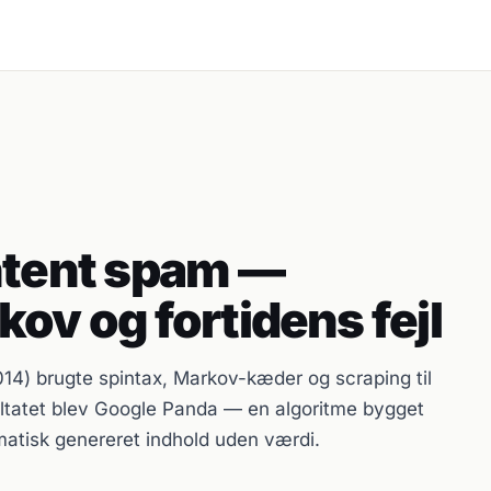
ntent spam —
ov og fortidens fejl
14) brugte spintax, Markov-kæder og scraping til
sultatet blev Google Panda — en algoritme bygget
omatisk genereret indhold uden værdi.