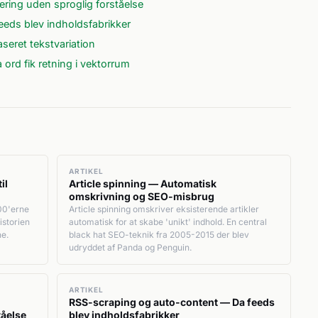
ring uden sproglig forståelse
eds blev indholdsfabrikker
eret tekstvariation
rd fik retning i vektorrum
ARTIKEL
il
Article spinning — Automatisk
omskrivning og SEO-misbrug
00'erne
Article spinning omskriver eksisterende artikler
storien
automatisk for at skabe 'unikt' indhold. En central
ne.
black hat SEO-teknik fra 2005-2015 der blev
udryddet af Panda og Penguin.
ARTIKEL
RSS-scraping og auto-content — Da feeds
tåelse
blev indholdsfabrikker