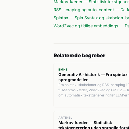
Markov-kæder — Statistisk tekstgenere
RSS-scraping og auto-content — Da fe
Spintax — Spin Syntax og skabelon-bas
Word2Vec og tidlige embeddings — Da o
Relaterede begreber
EMNE
Generativ AI-historik — Fra spintax t
sprogmodeller
Fra spintax-skabeloner og RSS-scraping i 
til Markov-kæder, Word2Vec og GPT-2 — hi
om automatisk tekstgenerering før LLM'er
ARTIKEL
Markov-kæder — Statistisk
tekstgenerering uden sproglig fors