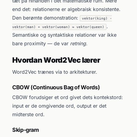
tæt på hinanden i det matematiske rum. Mere
end det: relationerne er algebraisk konsistente.
Den berømte demonstration:
vektor(king) -
.
vektor(man) + vektor(woman) ≈ vektor(queen)
Semantiske og syntaktiske relationer var ikke
bare proximity — de var
retning
.
Hvordan Word2Vec lærer
Word2Vec trænes via to arkitekturer.
CBOW (Continuous Bag of Words)
CBOW forudsiger et ord givet dets kontekstord:
input er de omgivende ord, output er det
midterste ord.
Skip-gram