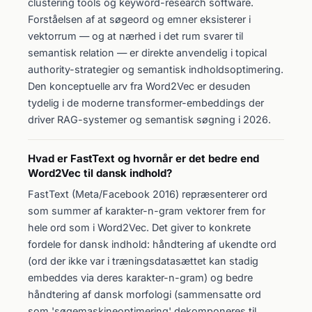
clustering tools og keyword-research software.
Forståelsen af at søgeord og emner eksisterer i
vektorrum — og at nærhed i det rum svarer til
semantisk relation — er direkte anvendelig i topical
authority-strategier og semantisk indholdsoptimering.
Den konceptuelle arv fra Word2Vec er desuden
tydelig i de moderne transformer-embeddings der
driver RAG-systemer og semantisk søgning i 2026.
Hvad er FastText og hvornår er det bedre end
Word2Vec til dansk indhold?
FastText (Meta/Facebook 2016) repræsenterer ord
som summer af karakter-n-gram vektorer frem for
hele ord som i Word2Vec. Det giver to konkrete
fordele for dansk indhold: håndtering af ukendte ord
(ord der ikke var i træningsdatasættet kan stadig
embeddes via deres karakter-n-gram) og bedre
håndtering af dansk morfologi (sammensatte ord
som 'søgemaskineoptimering' dekomponeres til