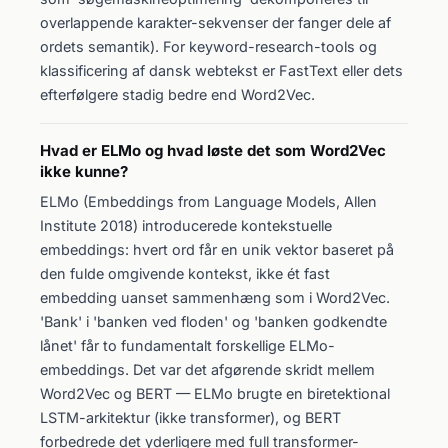
overlappende karakter-sekvenser der fanger dele af
ordets semantik). For keyword-research-tools og
klassificering af dansk webtekst er FastText eller dets
efterfølgere stadig bedre end Word2Vec.
Hvad er ELMo og hvad løste det som Word2Vec
ikke kunne?
ELMo (Embeddings from Language Models, Allen
Institute 2018) introducerede kontekstuelle
embeddings: hvert ord får en unik vektor baseret på
den fulde omgivende kontekst, ikke ét fast
embedding uanset sammenhæng som i Word2Vec.
'Bank' i 'banken ved floden' og 'banken godkendte
lånet' får to fundamentalt forskellige ELMo-
embeddings. Det var det afgørende skridt mellem
Word2Vec og BERT — ELMo brugte en biretektional
LSTM-arkitektur (ikke transformer), og BERT
forbedrede det yderligere med full transformer-