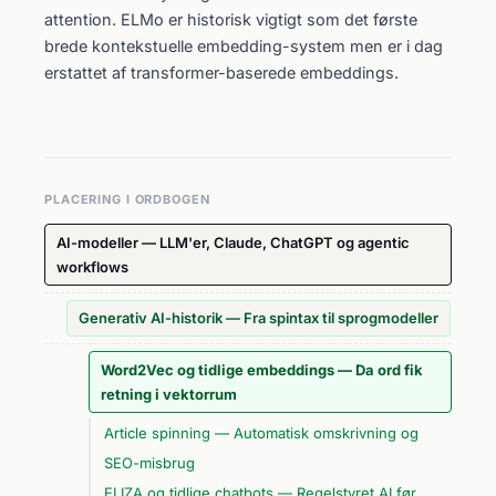
attention. ELMo er historisk vigtigt som det første
brede kontekstuelle embedding-system men er i dag
erstattet af transformer-baserede embeddings.
PLACERING I ORDBOGEN
AI-modeller — LLM'er, Claude, ChatGPT og agentic
workflows
Generativ AI-historik — Fra spintax til sprogmodeller
Word2Vec og tidlige embeddings — Da ord fik
retning i vektorrum
Article spinning — Automatisk omskrivning og
SEO-misbrug
ELIZA og tidlige chatbots — Regelstyret AI før