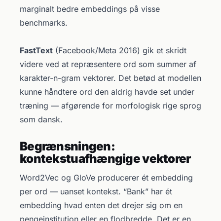
marginalt bedre embeddings på visse
benchmarks.
FastText
(Facebook/Meta 2016) gik et skridt
videre ved at repræsentere ord som summer af
karakter-n-gram vektorer. Det betød at modellen
kunne håndtere ord den aldrig havde set under
træning — afgørende for morfologisk rige sprog
som dansk.
Begrænsningen:
kontekstuafhængige vektorer
Word2Vec og GloVe producerer ét embedding
per ord — uanset kontekst. “Bank” har ét
embedding hvad enten det drejer sig om en
pengeinstitution eller en flodbredde. Det er en