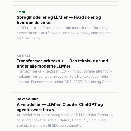
EMNE
Sprogmodeller og LLM'er — Hvad de er og
hvordan de virker
LLM'er er transformer-baserede modeller der forudsiger
næste token. Forstå tokens, context window, embeddings
og fine-tuning.
ARTIKEL
Transformer-arkitektur — Den tekniske grund
under alle moderne LLM'er
Transformer-arkitekturen (2017) introducerede attention-
mekanismer der giver modellen fuld kontekst over hele
inputtet. Fundamentet under GPT, BERT, Claude og Gemini.
HOVEDGUIDE
AI-modeller — LLM'er, Claude, ChatGPT og
agentic workflows
AI-modeller er store sprogmodeller (LLM'er) der forstår og
genererer tekst. Guide til Claude, ChatGPT, Gemini og
agentic workflows til SEO og automation.