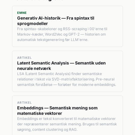
EMNE
Generativ AI-historik — Fra spintax til
sprogmodeller
Fra spintax-skabeloner og RSS-scraping i 00'erne til
Markov-kæder, Word2Vec og GPT-2 — historien om
automatisk tekstgenerering før LLM'erne.
ARTIKEL
Latent Semantic Analysis — Semantik uden
neurale netværk
LSA (Latent Semantic Analysis) finder semantiske
relationer i tekst via SVD-matrixfaktorisering. Pre-neural
semantisk forståelse — forløber for moderne embeddings.
ARTIKEL
Embeddings — Semantisk mening som
matematiske vektorer
Embeddings er tekst konverteret til matematiske vektorer
der repræsenterer semantisk mening. Bruges til semantisk
søgning, content clustering og RAG.